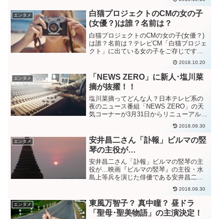
にした映画であり全国のセーラーにとっ
てはたまらない映画の一つになるかもし
白猫プロジェクトのCMの女の子
エンタメ
れません。この...
(女優？)は誰？名前は？
白猫プロジェクトのCMの女の子(女優？)
は誰？名前は？テレビCM「白猫プロジェ
クト」に出ている女の子をご存じです
か？じゅんいちダビッドソンさんや松木
2018.10.20
さん前園さんが高校生役で出ているCMで
す。そんな中に紅一点。かわいい女性が
「NEWS ZERO」に新人･塩川菜
エンタメ
いますよね。このC...
摘が抜擢！！
塩川菜摘ってどんな人？日本テレビ系の
夜のニュース番組「NEWS ZERO」の天
気コーナーが3月31日からリニューアルす
ることになり新人の塩川菜摘(18)が抜擢さ
2018.09.30
れることになったそうです。★「塩川菜
摘」の画像はこちら。(Yahoo!に飛びま
安井昌二さん「訃報」ビルマの竪
エンタメ
す...
琴の主役が…
安井昌二さん「訃報」ビルマの竪琴の主
役が…映画『ビルマの竪琴』の主役・水
島上等兵を演じた俳優である安井昌二さ
んがお亡くなりになりました。ご冥福を
2018.09.30
お祈りいたします。安井昌二さんの画像
はこちら（Yahoo!画像に飛びます）2014
東風万智子？ 真中瞳？ 昼ドラ
エンタメ
年3月3日、死...
「聖母･聖美物語」の主演決定！