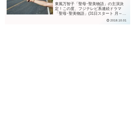
東風万智子「聖母･聖美物語」の主演決
定！この度、フジテレビ系連続ドラマ
「聖母･聖美物語」(31日スタート 月～金
曜午後1時30分)で女優の東風万智子(こち
2018.10.01
まちこ)さんが主演を務めることになりま
した。ん？ コチマチコさん？どんな人
だろう？と...