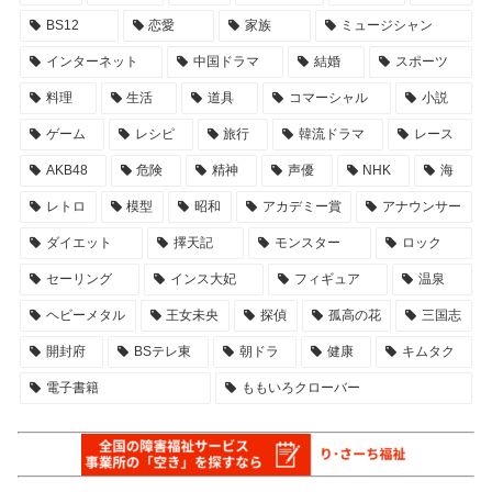
BS12
恋愛
家族
ミュージシャン
インターネット
中国ドラマ
結婚
スポーツ
料理
生活
道具
コマーシャル
小説
ゲーム
レシピ
旅行
韓流ドラマ
レース
AKB48
危険
精神
声優
NHK
海
レトロ
模型
昭和
アカデミー賞
アナウンサー
ダイエット
擇天記
モンスター
ロック
セーリング
インス大妃
フィギュア
温泉
ヘビーメタル
王女未央
探偵
孤高の花
三国志
開封府
BSテレ東
朝ドラ
健康
キムタク
電子書籍
ももいろクローバー