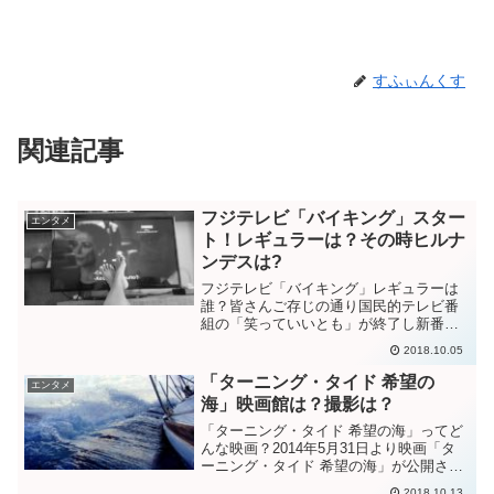
すふぃんくす
関連記事
フジテレビ「バイキング」スター
エンタメ
ト！レギュラーは？その時ヒルナ
ンデスは?
フジテレビ「バイキング」レギュラーは
誰？皆さんご存じの通り国民的テレビ番
組の「笑っていいとも」が終了し新番組
「バイキング」がスタートしました。そ
2018.10.05
して番組内容やレギュラー陣のことで
「バイキング」は終わった「バイキン
「ターニング・タイド 希望の
エンタメ
グ」は失敗だというような様々...
海」映画館は？撮影は？
「ターニング・タイド 希望の海」ってど
んな映画？2014年5月31日より映画「タ
ーニング・タイド 希望の海」が公開され
ます。数少ないヨットセーリングを題材
2018.10.13