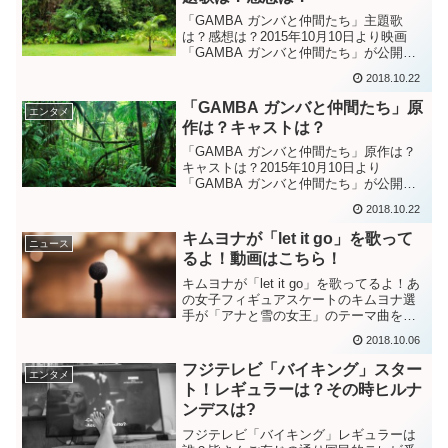
「GAMBA ガンバと仲間たち」主題歌
は？感想は？2015年10月10日より映画
「GAMBA ガンバと仲間たち」が公開さ
れます。公開前より話題になっているこ
2018.10.22
の映画ですが主題歌も話題になっている
ようです。そこで少しまとめてみまし
「GAMBA ガンバと仲間たち」原
エンタメ
た。主題歌は？...
作は？キャストは？
「GAMBA ガンバと仲間たち」原作は？
キャストは？2015年10月10日より
「GAMBA ガンバと仲間たち」が公開さ
れます。「ガンバ」という単語を何処か
2018.10.22
で聞いたこともある人もいると思いま
す。そこでこの映画について少し調べて
キムヨナが「let it go」を歌って
ニュース
みました。原作は...
るよ！動画はこちら！
キムヨナが「let it go」を歌ってるよ！あ
の女子フィギュアスケートのキムヨナ選
手が「アナと雪の女王」のテーマ曲を歌
っている動画が公開されております。キ
2018.10.06
ムヨナ選手と言えば浅田真央選手のライ
バルと言われ続け引退するとかしないと
フジテレビ「バイキング」スター
エンタメ
か女優になる...
ト！レギュラーは？その時ヒルナ
ンデスは?
フジテレビ「バイキング」レギュラーは