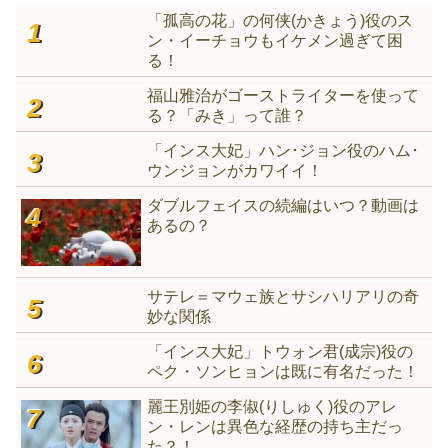
「孤高の花」の何侠(かきょう)役のス
ン・イーチョウもイケメン過ぎて困
る！
福山雅治がゴーストライターを使って
る？「みき」って誰？
「インス大妃」ハン･ジョン役のハム･
ウンジョンがカワイイ！
ダブルフェイスの続編はいつ？動画は
あるの？
サテレ＝マウェ族とサシハリアリの奇
妙な関係
「インス大妃」トウォン君(成宗)役の
ペク・ソンヒョンは既に有名だった！
麗王別姫の李俶(りしゅく)役のアレ
ン・レンは異色な経歴の持ち主だっ
た？！