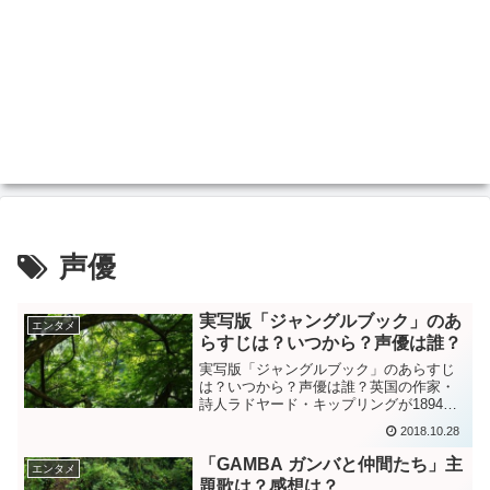
声優
実写版「ジャングルブック」のあ
エンタメ
らすじは？いつから？声優は誰？
実写版「ジャングルブック」のあらすじ
は？いつから？声優は誰？英国の作家・
詩人ラドヤード・キップリングが1894年
に出版した短編小説から始まった「ジャ
2018.10.28
ングルブック」伝説。2度も映画化されそ
の度に大好評だったこの作品がとうとう
「GAMBA ガンバと仲間たち」主
エンタメ
現在に蘇りさらにパ...
題歌は？感想は？