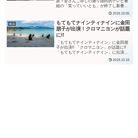
誰？皆さんご存じの通り国民的テレビ番
組の「笑っていいとも」が終了し新番組
「バイキング」がスタートしました。そ
2018.10.05
して番組内容やレギュラー陣のことで
「バイキング」は終わった「バイキン
もてもてナインティナインに金田
食品
グ」は失敗だというような様々...
朋子が出演！クロマニヨンが話題
に!!
「もてもてナインティナイン」に金田朋
子が出演!! 「クロマニヨン」が話題に!!
「もてもてナインティナイン」に出演さ
れた金田朋子さんの料理「クロマニヨ
2018.10.16
ン」が話題になっております。一体、ど
んな料理なのでしょうか？パッと見たと
ころシチューにウイン...