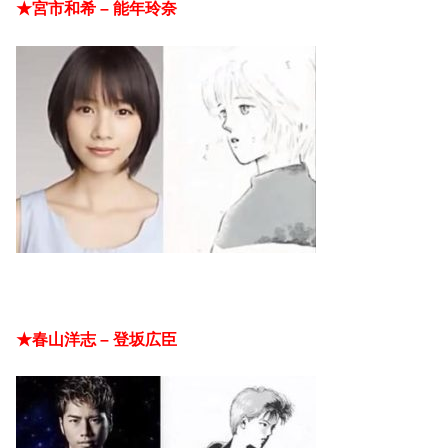
★宮市和希 – 能年玲奈
★春山洋志 – 登坂広臣