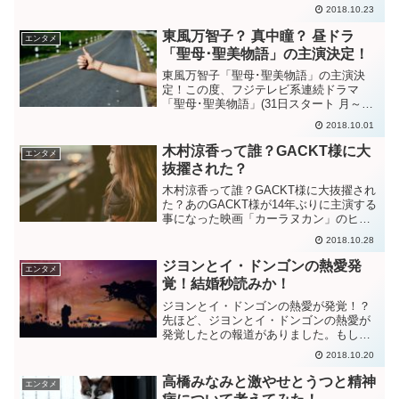
この映画にキャストとしてビートたけし
2018.10.23
さん西島秀俊さん忽那汐里さん小山田サ
ユリさんが出演されています。その中で
東風万智子？ 真中瞳？ 昼ドラ
エンタメ
も人気俳優の西島秀...
「聖母･聖美物語」の主演決定！
東風万智子「聖母･聖美物語」の主演決
定！この度、フジテレビ系連続ドラマ
「聖母･聖美物語」(31日スタート 月～金
曜午後1時30分)で女優の東風万智子(こち
2018.10.01
まちこ)さんが主演を務めることになりま
した。ん？ コチマチコさん？どんな人
木村涼香って誰？GACKT様に大
エンタメ
だろう？と...
抜擢された？
木村涼香って誰？GACKT様に大抜擢され
た？あのGACKT様が14年ぶりに主演する
事になった映画「カーラヌカン」のヒロ
イン最終オーディションが行われそのヒ
2018.10.28
ロインに木村涼香さん（18歳）が選ばれ
たこの報道がありました。なんと応募数
ジヨンとイ・ドンゴンの熱愛発
エンタメ
700人から...
覚！結婚秒読みか！
ジヨンとイ・ドンゴンの熱愛が発覚！？
先ほど、ジヨンとイ・ドンゴンの熱愛が
発覚したとの報道がありました。もしか
したら結婚秒読みなのか？ということで
2018.10.20
詳しく見てみましょう！！Yahoo!ニュー
スより引用との報道がありました。イ・
高橋みなみと激やせとうつと精神
エンタメ
ドンゴンと言えば私...