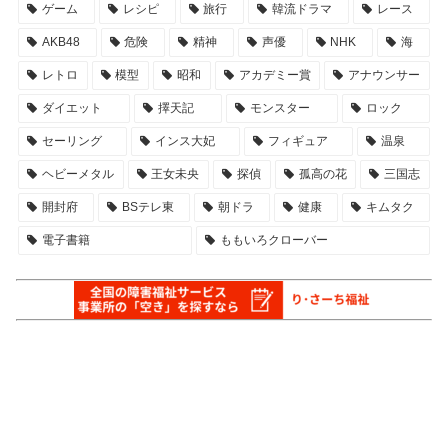
ゲーム
レシピ
旅行
韓流ドラマ
レース
AKB48
危険
精神
声優
NHK
海
レトロ
模型
昭和
アカデミー賞
アナウンサー
ダイエット
擇天記
モンスター
ロック
セーリング
インス大妃
フィギュア
温泉
ヘビーメタル
王女未央
探偵
孤高の花
三国志
開封府
BSテレ東
朝ドラ
健康
キムタク
電子書籍
ももいろクローバー