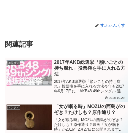
すふぃんくす
関連記事
2017年AKB総選挙「願いごとの
エンタメ
持ち腐れ」投票権を手に入れる方
法
2017年AKB総選挙「願いごとの持ち腐
れ」投票権を手に入れる方法今年も2017
年6月17日に「AKB48 49thシングル 選抜
総選挙」が開催されます。毎年盛り上げ
2018.10.29
るこのビッグイベント。昨年度もそれ以
前からも投票している人ももちろん多い
「女が眠る時」MOZUの西島がの
エンタメ
で...
ぞき？たけしも？原作通り？
「女が眠る時」MOZUの西島がのぞき？
たけしも？原作通り？映画「女が眠る
時」が2016年2月27日に公開されます。