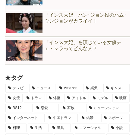
「インス大妃」ハン･ジョン役のハム･
ウンジョンがカワイイ！
「インス大妃」を演じている女優チ
ェ・シラってどんな人？
★タグ
テレビ
ニュース
Amazon
楽天
キャスト
女優
ドラマ
俳優
アイドル
モデル
映画
BS12
恋愛
家族
ミュージシャン
インターネット
中国ドラマ
結婚
スポーツ
料理
生活
道具
コマーシャル
小説