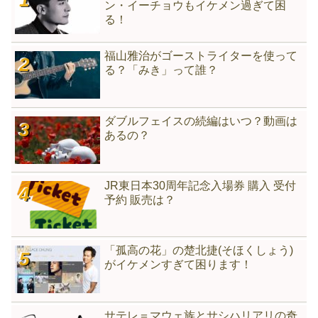
ン・イーチョウもイケメン過ぎて困
る！
福山雅治がゴーストライターを使って
る？「みき」って誰？
ダブルフェイスの続編はいつ？動画は
あるの？
JR東日本30周年記念入場券 購入 受付
予約 販売は？
「孤高の花」の楚北捷(そほくしょう)
がイケメンすぎて困ります！
サテレ＝マウェ族とサシハリアリの奇