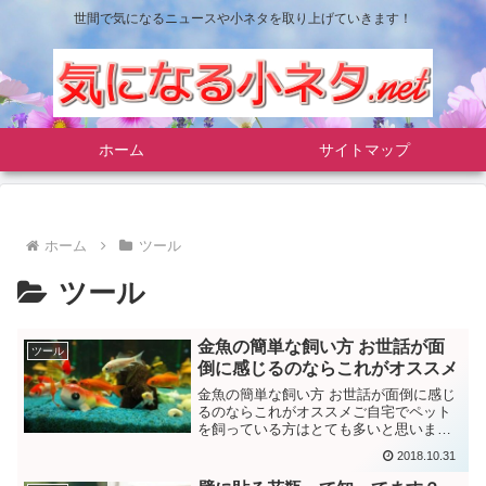
世間で気になるニュースや小ネタを取り上げていきます！
ホーム
サイトマップ
ホーム
ツール
ツール
金魚の簡単な飼い方 お世話が面
ツール
倒に感じるのならこれがオススメ
金魚の簡単な飼い方 お世話が面倒に感じ
るのならこれがオススメご自宅でペット
を飼っている方はとても多いと思いま
す。たくさんの種類のペットがいますが
2018.10.31
誰もが必ず飼ってみる生き物に「金魚」
がいます。ペットショップやホームセン