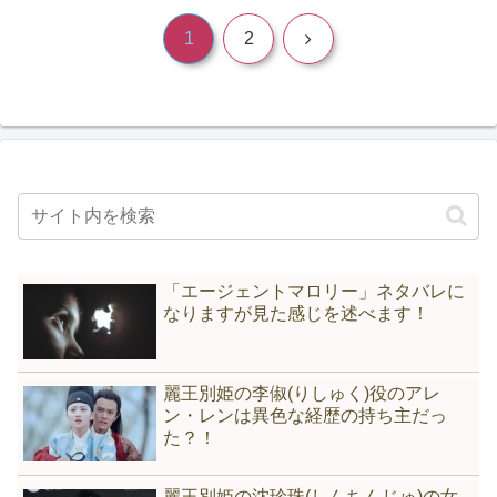
次
1
2
へ
「エージェントマロリー」ネタバレに
なりますが見た感じを述べます！
麗王別姫の李俶(りしゅく)役のアレ
ン・レンは異色な経歴の持ち主だっ
た？！
麗王別姫の沈珍珠(しんちんじゅ)の女