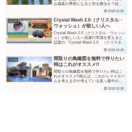
お歳暮の季節になると何を贈るか？結
構、悩む方が多いと思います。変なもの
2018.10.28
を贈るわけにいかないしとはいえ贈らな
いわけにはいかない。こんな慣習を誰が
Crystal Wash 2.0（クリスタル・
ツール
作ったんだ！！と言いたくな...
ウォッシュ）が欲しい人へ
Crystal Wash 2.0（クリスタル・ウォッシ
ュ）が欲しい人へ洗濯の常識を変えると
話題の「Crystal Wash 2.0 （クリスタ
ル・ウォッシュ）」洗濯の際に洗剤が必
2018.10.28
要なくとても経済的でエコロジーな商品
ということで海外ではとても...
間取りの鳥瞰図を無料で作りたい
ツール
時はこれがオススメ!!
間取りの鳥瞰図を無料で作りたい時はこ
れがオススメ!!例えば、これからマイホー
ムを考える方や考えている真っ最中の
方。何かの建物の簡単な図面を作りたい
2018.10.28
場合などあんがいちょこちょこと「図面
を書ければいいな」という場面がありま
す。そんな時知り合いに...