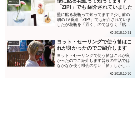
壁に貼る花瓶って知ってます？
ツール
ターなどでも購入すること...
「ZIP!」でも 紹介されていました
壁に貼る花瓶って知ってます？少し前の
朝のTV番組「ZIP!」でも紹介されていま
したが花瓶を「置く」のではなく「貼
る」タイプの花瓶が現在、販売されてい
2018.10.31
ます。なかなか斬新なアイデアなので
「はて？想像がつかない」という方も多
ヨット・セーリングで使う笛はこ
ツール
いでしょう。イメージ的...
れが良かったのでご紹介します
ヨット・セーリングで使う笛はこれが良
かったのでご紹介します普段の生活では
なかなか使う機会のない「笛」しかし、
アウトドアの世界では笛は自分の生命を
2018.10.30
左右するかもしれない重要な存在であり
ます。ヨットやセーリングの練習やレー
スの時に私が実際に使って...