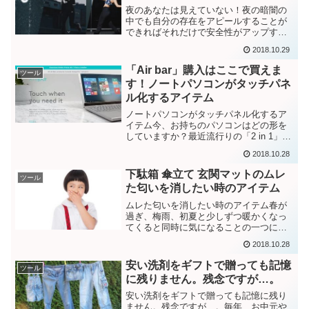
夜のあなたは見えていない！夜の暗闇の
中でも自分の存在をアピールすることが
できればそれだけで安全性がアップする
こともあります。「クルマは急に止まれ
2018.10.29
ない」と自動車教習所などで教わると思
います。これはただの標語として終わら
「Air bar」購入はここで買えま
ツール
せるような言葉ではなくま...
す！ノートパソコンがタッチパネ
ル化するアイテム
ノートパソコンがタッチパネル化するア
イテム今、お持ちのパソコンはどの形を
していますか？最近流行りの「2 in 1」で
すか？デスクトップ？ノートパソコン？
2018.10.28
それとも、タブレットをパソコン代わり
に？いろいろなタイプのパソコンをお持
下駄箱 傘立て 玄関マットのムレ
ツール
ちだと思いますが...
た匂いを消したい時のアイテム
ムレた匂いを消したい時のアイテム春が
過ぎ、梅雨、初夏と少しずつ暖かくなっ
てくると同時に気になることの一つに
「匂い」があります。どこかにお出掛け
2018.10.28
して自宅に帰ってきて玄関を開けるとど
こからともなく「プーン」と匂いが…。
安い洗剤をギフトで贈っても記憶
ツール
こんな経験をされた方も多い...
に残りません。残念ですが…。
安い洗剤をギフトで贈っても記憶に残り
ません。残念ですが…。毎年、お中元や