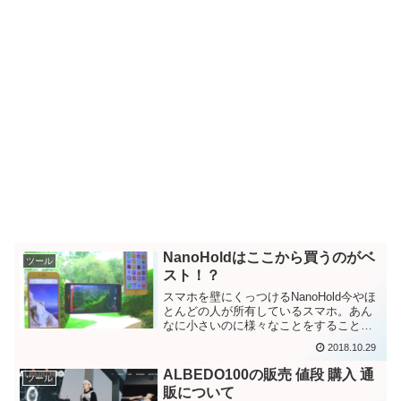
NanoHoldはここから買うのがベ
ツール
スト！？
スマホを壁にくっつけるNanoHold今やほ
とんどの人が所有しているスマホ。あん
なに小さいのに様々なことをすることが
でき日々の生活には欠かせないモノにな
2018.10.29
っています。こんな便利なものだからこ
そもっと便利に使うことができたらもっ
ALBEDO100の販売 値段 購入 通
ツール
ともっとよくあり...
販について