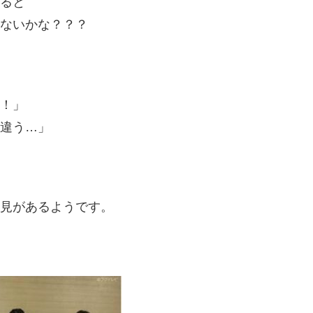
ると
ないかな？？？
！」
違う…」
見があるようです。