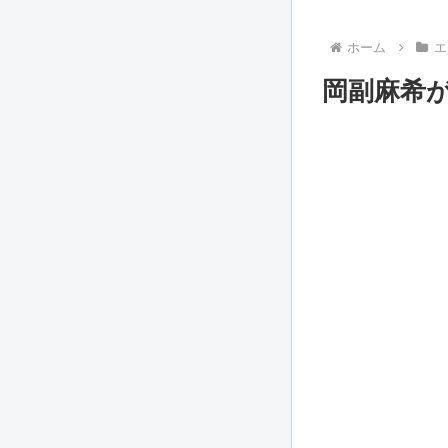
ホーム
エ
岡副麻希