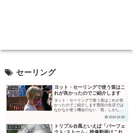
セーリング
ヨット・セーリングで使う笛はこ
ツール
れが良かったのでご紹介します
ヨット・セーリングで使う笛はこれが良
かったのでご紹介します普段の生活では
なかなか使う機会のない「笛」しかし、
アウトドアの世界では笛は自分の生命を
2018.10.30
左右するかもしれない重要な存在であり
ます。ヨットやセーリングの練習やレー
トリプル台風といえば「パーフェ
エンタメ
スの時に私が実際に使って...
クト･ストーム」映像動画はこれ