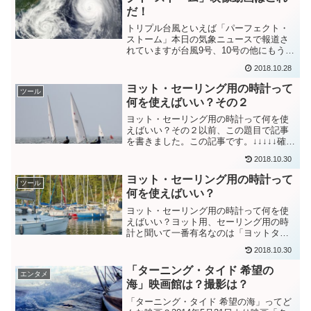
だ！
トリプル台風といえば「パーフェクト・
ストーム」本日の気象ニュースで報道さ
れていますが台風9号、10号の他にもう1
つ台風が発生するという「トリプル台
2018.10.28
風」の状態になるかもしれないとのこ
と。1つの台風だけでも被害が大きくなっ
ヨット・セーリング用の時計って
ツール
てしまうことがあるのに...
何を使えばいい？その２
ヨット・セーリング用の時計って何を使
えばいい？その２以前、この題目で記事
を書きました。この記事です。↓↓↓↓↓確
か、前回の記事でセーリング、ヨット競
2018.10.30
技中に必要な腕時計の機能として・電波
時刻補正・ソーラー充電・回転式方位ベ
ヨット・セーリング用の時計って
ツール
ゼルが備わっていると...
何を使えばいい？
ヨット・セーリング用の時計って何を使
えばいい？ヨット用、セーリング用の時
計と聞いて一番有名なのは「ヨットタイ
マー」機能が付いている時計を思い浮か
2018.10.30
べますが皆さんはどうですか？「ヨット
タイマー」機能というのは10分前や5分前
「ターニング・タイド 希望の
エンタメ
からスタートまでをカ...
海」映画館は？撮影は？
「ターニング・タイド 希望の海」ってど