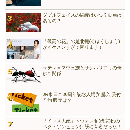
ダブルフェイスの続編はいつ？動画は
あるの？
「孤高の花」の楚北捷(そほくしょう)
がイケメンすぎて困ります！
サテレ＝マウェ族とサシハリアリの奇
妙な関係
JR東日本30周年記念入場券 購入 受付
予約 販売は？
「インス大妃」トウォン君(成宗)役の
ペク・ソンヒョンは既に有名だった！