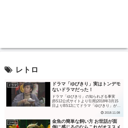
レトロ
ドラマ「ゆびきり」実はトンデモ
ドラマ
ないドラマだった！
ドラマ「ゆびきり」の知られざる事実
(BS12公式サイトより引用)2018年3月15
日よりBS12にてドラマ「ゆびきり」が放
送されます。このドラマは1973年1月から
2018.11.08
1973年4月に木曜日の午後8時台にTBS系
で放送された家族を題材にしたホー...
金魚の簡単な飼い方 お世話が面
ツール
倒に感じるのならこれがオススメ