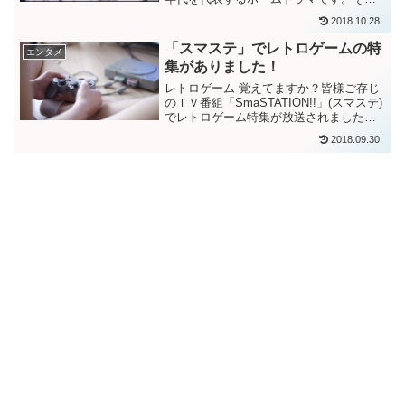
ドラマが現在、BS12トゥエルビで20:00
2018.10.28
より月曜日から金曜日まで再放送されて
おります。正直、私はこのドラマの存在
「スマステ」でレトロゲームの特
エンタメ
を知りません...
集がありました！
レトロゲーム 覚えてますか？皆様ご存じ
のＴＶ番組「SmaSTATION!!」(スマステ)
でレトロゲーム特集が放送されました。
さまざまなゲームが紹介されましたが私
2018.09.30
がやったことがあるゲームややったこと
のないゲームもありました。そこで勝手
ながら私...