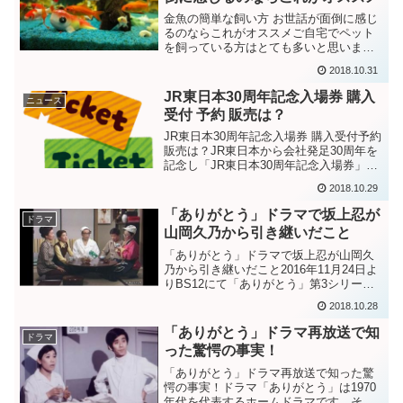
金魚の簡単な飼い方 お世話が面倒に感じ
るのならこれがオススメご自宅でペット
を飼っている方はとても多いと思いま
す。たくさんの種類のペットがいますが
2018.10.31
誰もが必ず飼ってみる生き物に「金魚」
がいます。ペットショップやホームセン
JR東日本30周年記念入場券 購入
ニュース
ターなどでも購入すること...
受付 予約 販売は？
JR東日本30周年記念入場券 購入受付予約
販売は？JR東日本から会社発足30周年を
記念し「JR東日本30周年記念入場券」を
発売するそうです。内容はJR東日本全
2018.10.29
1634駅の入場券とバインダーがセットに
なっており価格は22万8760円！！この
「ありがとう」ドラマで坂上忍が
ドラマ
き...
山岡久乃から引き継いだこと
「ありがとう」ドラマで坂上忍が山岡久
乃から引き継いだこと2016年11月24日よ
りBS12にて「ありがとう」第3シリーズ
が再放送されています。私はこの再放送
2018.10.28
によってドラマ「ありがとう」の存在を
知りました。再放送は第2シリーズ（看護
「ありがとう」ドラマ再放送で知
ドラマ
婦編）第1...
った驚愕の事実！
「ありがとう」ドラマ再放送で知った驚
愕の事実！ドラマ「ありがとう」は1970
年代を代表するホームドラマです。その