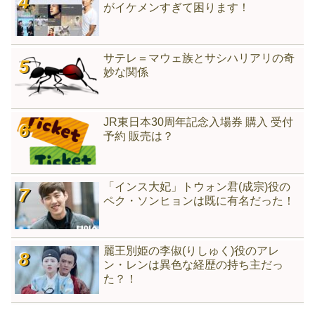
がイケメンすぎて困ります！
サテレ＝マウェ族とサシハリアリの奇
妙な関係
JR東日本30周年記念入場券 購入 受付
予約 販売は？
「インス大妃」トウォン君(成宗)役の
ペク・ソンヒョンは既に有名だった！
麗王別姫の李俶(りしゅく)役のアレ
ン・レンは異色な経歴の持ち主だっ
た？！