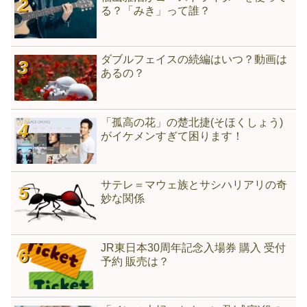
る？「みき」って誰？
ダブルフェイスの続編はいつ？動画は
あるの？
「孤高の花」の楚北捷(そほくしょう)
がイケメンすぎて困ります！
サテレ＝マウェ族とサシハリアリの奇
妙な関係
JR東日本30周年記念入場券 購入 受付
予約 販売は？