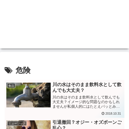
危険
川の水はそのまま飲料水として飲
食品
んでも大丈夫？
川の水はそのまま飲料水として飲んでも
大丈夫？イメージ的な問題なのかもしれ
ませんが私個人的にはたとえパッとみた
川の水の色が透明だったとしてもそのま
2018.10.31
まクチに含んではダメなのではないか？
と思ってしまいます。いろいろ調べてみ
引退撤回？オジー・オズボーンご
ミュージック
ると江戸時代や明治初期は...
乱心？