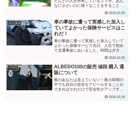
とんどの人が所有しているスマホ。あん
なに小さいのに様々なことをすることが
でき日々の生活には欠かせないモノにな
2018.10.29
っています。こんな便利なものだからこ
そもっと便利に使うことができたらもっ
車の事故に遭って実感した加入し
エンタメ
ともっとよくあり...
ていてよかった保険サービスはこ
れだ！
車の事故に遭って実感した加入していて
よかった保険サービス先日、人生で初め
て交通事故にあいました。時間は夕方。
天気は小雨。場所は交差点。自分は直
2018.10.29
線。相手が右折。結果、自分の車も相手
の車もボンネットが半分にヘコむくらい
ALBEDO100の販売 値段 購入 通
ツール
の事故でした。幸い、自分も...
販について
夜のあなたは見えていない！夜の暗闇の
中でも自分の存在をアピールすることが
できればそれだけで安全性がアップする
こともあります。「クルマは急に止まれ
2018.10.29
ない」と自動車教習所などで教わると思
います。これはただの標語として終わら
せるような言葉ではなくま...