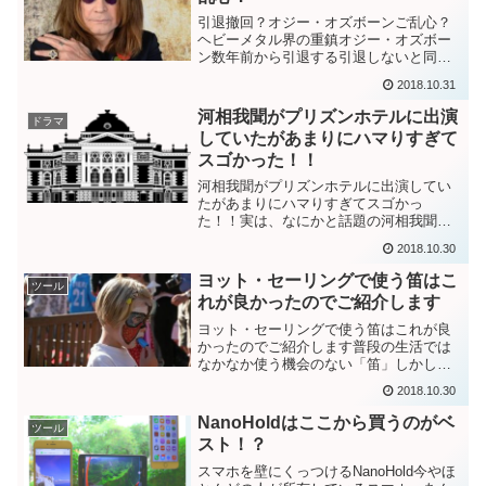
引退撤回？オジー・オズボーンご乱心？
ヘビーメタル界の重鎮オジー・オズボー
ン数年前から引退する引退しないと同じ
ようなことを繰り返していますがいった
2018.10.31
いどうなっているのでしょうか？オジ
ー・オズボーンはヘビーメタルの世界で
河相我聞がプリズンホテルに出演
ドラマ
「歩くヘビーメタル」と言わ...
していたがあまりにハマりすぎて
スゴかった！！
河相我聞がプリズンホテルに出演してい
たがあまりにハマりすぎてスゴかっ
た！！実は、なにかと話題の河相我聞さ
ん。一時期は芸能界から干されたとか俳
2018.10.30
優業は今後やらないとか様々な憶測が飛
び交っているなか、我聞さんのブログが
ヨット・セーリングで使う笛はこ
ツール
面白くて人気急上昇していると...
れが良かったのでご紹介します
ヨット・セーリングで使う笛はこれが良
かったのでご紹介します普段の生活では
なかなか使う機会のない「笛」しかし、
アウトドアの世界では笛は自分の生命を
2018.10.30
左右するかもしれない重要な存在であり
ます。ヨットやセーリングの練習やレー
NanoHoldはここから買うのがベ
ツール
スの時に私が実際に使って...
スト！？
スマホを壁にくっつけるNanoHold今やほ