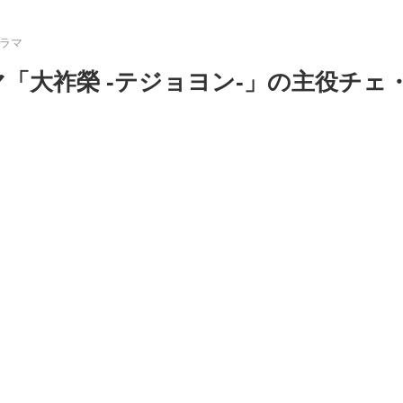
ラマ
「大祚榮 -テジョヨン-」の主役チェ
！