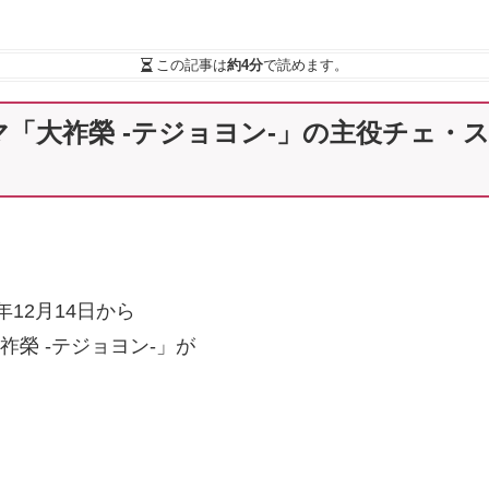
この記事は
約4分
で読めます。
マ「大祚榮 -テジョヨン-」の主役チェ・
7年12月14日から
祚榮 -テジョヨン-」が